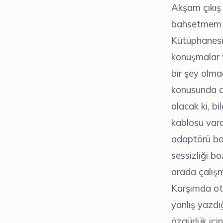
Akşam çıkış 
bahsetmem ge
Kütüphanesin
konuşmalar v
bir şey olma
konusunda da
olacak ki, b
kablosu vard
adaptörü ba
sessizliği b
arada çalış
Karşımda ot
yanlış yazdı
özgürlük içi