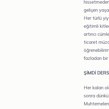
hissetmeden 
gelişen yaşa
Her türlü yi
eğitimli kit
artırıcı cüml
ticaret müza
öğrenebiliri
fazladan bi
ŞİMDİ DER
Her kalan ol
sonra dünkü d
Muhtemelen 