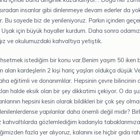
, sıradan insanlar gibi dinlenmeye devam ederler da yok!
ar. Bu sayede biz de yenileniyoruz. Parkın içinden geçe
Uşak için büyük hayaller kurdum. Daha sonra odamı
ız ve okulumuzdaki kahvaltıya yetiştik.
hsetmek istediğim bir konu var.Benim yaşım 50 iken 
tim alan kardeşlerin 2 kişi hariç yaşları oldukça düşük 
ha eğitimli ve donanımlılar. Hepsinin çevre bilincinin
arı halde eksik olan bir şey dikkatimi çekiyor. O da şu;
larının hepsini kesin olarak bildikleri bir çok şey olma
enilenlerdense yapılanlar daha önemli değil midir? Birl
z kahvaltılarda gözlemlediğim kadarıyla tabaklarımız
imizden fazla yer alıyoruz, kalanını ise hiçbir gıda rah