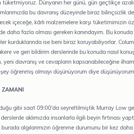
tüketmiyoruz. Dünyanın her günü, gün geçtikçe azalı
mlarımızda bu davranış düzeyinde biraz bilinçsizlik değ
yecek içeceğe, kârlı malzemelere karşı tüketimimizin öze
lede daha fazla olması gereken kanındayım. Bu konuda ü
eler kurduklarında ise beni biraz koruyabiliyorlar. Colu
kere ve geri bildirim derslerinde bu konuda nasıl konu
m, yeni davranış ve cevapların kapsanabileceğine ilham
r şey öğrenmiş olmayı düşünüyorum diye düşünüyorum
S ZAMANI
duğu gibi saat 09:00'da seyreltilmiştik Murray Low ge
erslerde aklımızda insanlarla ilgili beyin fırtınası yapt
burada algılarımızın öğrenme durumunu bir kez daha