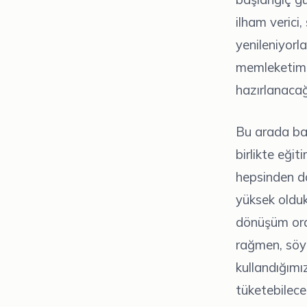
ilham verici
yenileniyorl
memleketim 
hazırlanacağ
Bu arada ba
birlikte eği
hepsinden da
yüksek oldukl
dönüşüm oran
rağmen, söyl
kullandığımı
tüketebileceğ