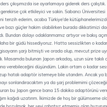
ders çıkışımızda ise ayarlamaya giderek ders çalıştı
rekirse çok etkileyici ve sakin. Sabancı Üniversitesi
i tenzih ederim, acaba Türkiye'de kütüphanelerimizde 
e bazı güçler hakim olabilirken burada dikkatimizi da
dı. Bundan dolayı odaklanmamız artıyor ve bakış açı
ha bir güdü hissediyoruz. Hatta sessizlikten o kadar
ilgisayarın şarjı bitmişti ve orada olup, mevcut prize 
ı. Masamda bulunan Japon arkadaş, uzun süre takılı 
na verebileceğini düşündüm. Lakin ortam o kadar sess
ozup hatalı adaptör istemeye bile utandım. Ancak ya bu
mayı sonlandıracaktım ya da şarj problemimi çözeceği
uran bu Japon gence bana 15 dakika adaptörünü vereb
ğım kağıdı uzatırım. İkimizde de hoş bir gülümseme ol
nde bozulmak, her şeyi rahatsız etmemiş olan huzurun