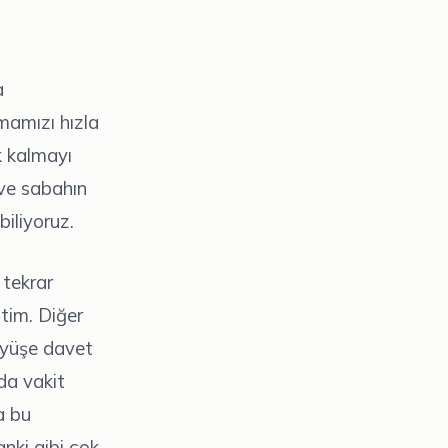
a
mamızı hızla
k kalmayı
 ve sabahın
iliyoruz.
 tekrar
tim. Diğer
rüyüşe davet
da vakit
a bu
anki gibi çok