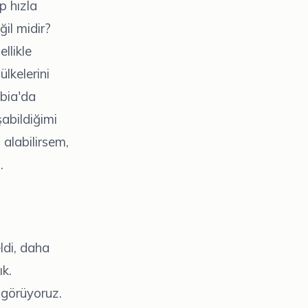
p hızla
il midir?
llikle
lkelerini
mbia'da
şabildiğimi
 alabilirsem,
.
ldi, daha
ık.
 görüyoruz.