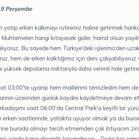
19 Perşembe
 yatıp erken kalkmayı rutinimiz haline getirmek harik
r. Muhtemelen hangi kıtayasek gider, hamd olsun yayıl
liyoruz. Bu sayede hem Türkiye'deki işlerimizden uza
ruz, hem de erken kalktığımız için ders çalışabiliyoruz
ni yüksek depolama miktarıyla daha verimli hale getireb
at 03:00'te uyanıp hem maillerimi temizledim hem de
larının üzerinden günlük kaydını kaydetmeye devam et
 arkadaşımı saat 06:00'da Central Park'a keyifli bir yü
n erken saatlerinde, yatakta uyuyor olmak ya da bura
rine burada olmayı tercih etmemden çok ihtiyacım zir
günü içinde bana dinginlik kazandırıyor. . Doğa her zam