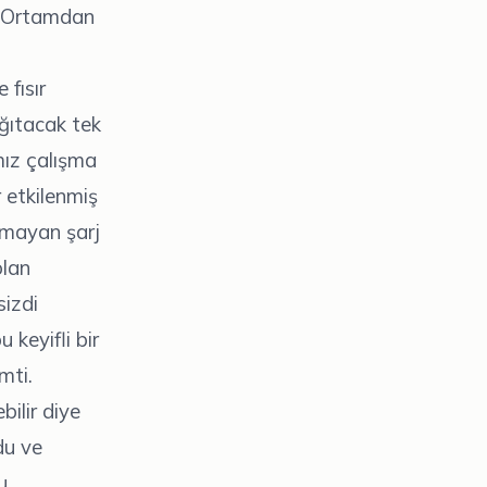
k. Ortamdan
fısır
ğıtacak tek
mız çalışma
 etkilenmiş
uymayan şarj
olan
izdi
 keyifli bir
mti.
ilir diye
du ve
u