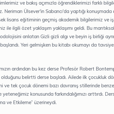
lerimiz ve bakış açımızla öğrendiklerimizi farklı bilgil
z. Neriman Ülsever'in Sabancı'da yaptığı konuşmada d
ek lisans eğitiminin geçmiş akademik bilgilerimiz ve i
iz ile ilgili özet yaklaşım yaklaşımı geldi. Bu mantıksa
olojisini anlatan Gizli gizli algı ve beyin iş birliği ayrı
başlandı. Yeri gelmişken bu kitabı okumayı da tavsiy
amızın ardından bu kez derse Profesör Robert Bontemp
 olduğunu belirtti derse başladı. Ailede ilk çocukluk dö
 ve tek çocuk dönemi bazı davranış stillerinde benze
 yeteneğimiz konusunda farkındalığımızı arttırdı. Der
kna ve Etkileme” üzerineydi.