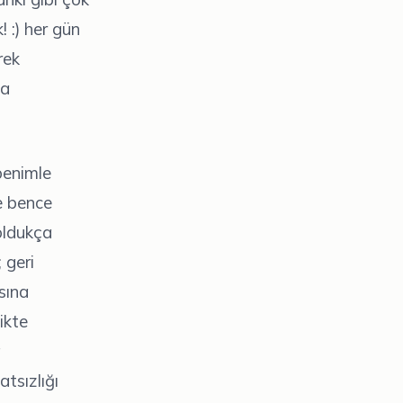
 :) her gün
rek
za
benimle
Ve bence
 oldukça
 geri
sına
ikte
a
atsızlığı