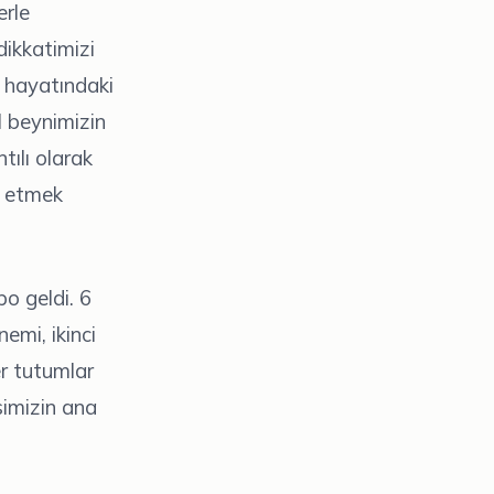
erle
ikkatimizi
ş hayatındaki
l beynimizin
ntılı olarak
e etmek
o geldi. 6
nemi, ikinci
r tutumlar
simizin ana