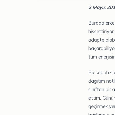
2 Mayıs 20
Burada erken
hissettiriyo
adapte olabi
başarabiliyo
tüm enerjisi
Bu sabah sa
dağıtım not
sınıftan bir
ettim. Günü
geçirmek ye
başlangıç ​​