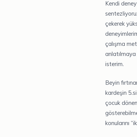
Kendi deneyim
sentezliyoru
çekerek yüks
deneyimlerim
çalışma metod
anlatılmaya 
isterim.
Beyin fırtın
kardeşin 5.si
çocuk dönemi
gösterebilme
konularını “i