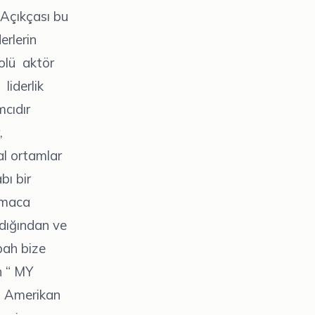
 Açıkçası bu
erlerin
rolü aktör
liderlik
mcıdır
,
eal ortamlar
bı bir
 amaca
ıldığından ve
abah bize
n “ MY
. Amerikan