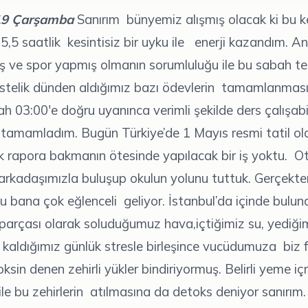
19 Çarşamba
Sanırım bünyemiz alışmış olacak ki bu k
5 saatlik kesintisiz bir uyku ile enerji kazandım. A
ş ve spor yapmış olmanın sorumluluğu ile bu sabah te
stelik dünden aldığımız bazı ödevlerin tamamlanması
h 03:00'e doğru uyanınca verimli şekilde ders çalışab
 tamamladım. Bugün Türkiye’de 1 Mayıs resmi tatil ol
k rapora bakmanın ötesinde yapılacak bir iş yoktu. Ot
arkadaşımızla buluşup okulun yolunu tuttuk. Gerçekt
 bana çok eğlenceli geliyor. İstanbul’da içinde bul
parçası olarak soluduğumuz hava,içtiğimiz su, yediğim
kaldığımız günlük stresle birleşince vucüdumuza biz 
sin denen zehirli yükler bindiriyormuş. Belirli yeme i
ile bu zehirlerin atılmasına da detoks deniyor sanırım