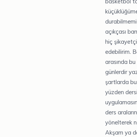
basketbol ta
küçüklüğüme
durabilmemiz
açıkçası ba
hiç şikayet
edebilirim. 
arasında bu 
günlerdir y
şartlarda b
yüzden dersi
uygulamasın
ders araları
yönelterek n
Akşam ya da 