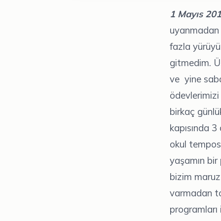
1 Mayıs 20
uyanmadan 5,
fazla yürüyü
gitmedim. Ü
ve yine saba
ödevlerimizi
birkaç günlü
kapısında 3 
okul temposu
yaşamın bir 
bizim maruz 
varmadan tok
programları 