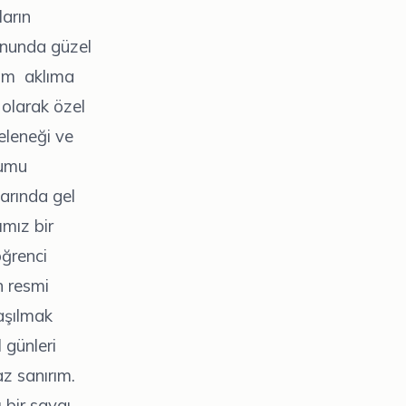
ların
onunda güzel
ğım aklıma
 olarak özel
geleneği ve
numu
larında gel
ımız bir
öğrenci
n resmi
aşılmak
 günleri
z sanırım.
bir saygı