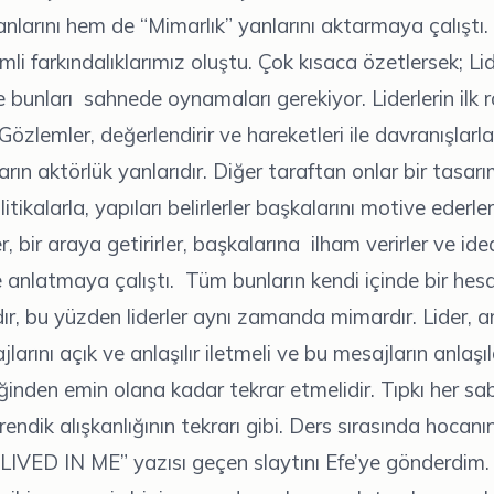
anlarını hem de “Mimarlık” yanlarını aktarmaya çalıştı.
i farkındalıklarımız oluştu. Çok kısaca özetlersek; Lid
ve bunları sahnede oynamaları gerekiyor. Liderlerin ilk 
Gözlemler, değerlendirir ve hareketleri ile davranışlarla 
rın aktörlük yanlarıdır. Diğer taraftan onlar bir tasarı
itikalarla, yapıları belirlerler başkalarını motive ederler
ler, bir araya getirirler, başkalarına ilham verirler ve id
e anlatmaya çalıştı. Tüm bunların kendi içinde bir hesa
ır, bu yüzden liderler aynı zamanda mimardır. Lider,
larını açık ve anlaşılır iletmeli ve bu mesajların anlaş
ldiğinden emin olana kadar tekrar etmelidir. Tıpkı her s
endik alışkanlığının tekrarı gibi. Ders sırasında hocanı
VED IN ME” yazısı geçen slaytını Efe’ye gönderdim