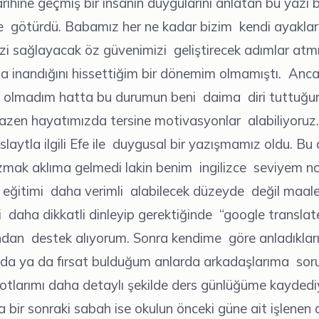
rihine geçmiş bir insanın duygularını anlatan bu yazı 
 götürdü. Babamız her ne kadar bizim kendi ayakla
i sağlayacak öz güvenimizi geliştirecek adımlar atm
na inandığını hissettiğim bir dönemim olmamıştı. Anc
çi olmadım hatta bu durumun beni daima diri tuttuğu
Bazen hayatımızda tersine motivasyonlar alabiliyoruz
slaytla ilgili Efe ile duygusal bir yazışmamız oldu. B
azmak aklıma gelmedi lakin benim ingilizce seviyem 
u eğitimi daha verimli alabilecek düzeyde değil maal
 daha dikkatli dinleyip gerektiğinde “google translat
dan destek alıyorum. Sonra kendime göre anladıklar
nda ya da fırsat bulduğum anlarda arkadaşlarıma soru
otlarımı daha detaylı şekilde ders günlüğüme kayded
bir sonraki sabah ise okulun önceki güne ait işlenen d