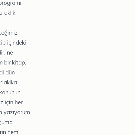
 programı
uraklık
ceğimiz
ip içindeki
ir, ne
 bir kitap.
di dün
 dakika
e konunun
z için her
ün yazıyorum
hoşuma
lerin hem