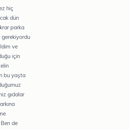
ez hiç
ncak dün
krar parka
 gerekiyordu
ildim ve
duğu için
elin
en bu yaşta
unduğumuz
iz gıdalar
farkına
çme
. Ben de