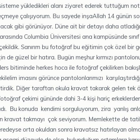
sisteme yükledikleri alanı ziyaret ederek tuttuğum not
eçmeye çalışıyorum. Bu sayede inşaAllah 14 günün s
lacak gibi görünüyor. Düne ait bir detayı daha atladı
 arasında Columbia Üniversitesi ana kampüsünde sınıf
 çekildik. Sanırım bu fotoğraf bu eğitimin çok özel bir 
 için de güzel bir hatıra. Bugün meşhur kırmızı pantolo
ers bitiminde herkes hoca ile fotoğraf çekilirken bakış
ekilelim imasını görünce pantolonlarımızı karşılaştırdığ
tirdik. Diğer taraftan okula kravat takarak gelen tek 
otoğraf çekimi gününde dahi 3-4 kişi hariç erkeklerde
adı. Bu konuda kendimi sorguluyorum, zira yanlış anl
n kravat takmayı çok seviyorum. Memlekette de tatil
eredeyse orta okuldan sonra kravatsız hatırlayan olma
a asgari düzeyde de olsa bulunduğum ortamlara karşı 