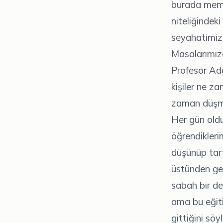
burada memle
niteliğindek
seyahatimizd
Masalarımızd
Profesör Ad
kişiler ne za
zaman düşman
Her gün oldu
öğrendikleri
düşünüp tart
üstünden geç
sabah bir de
ama bu eğiti
gittiğini söy