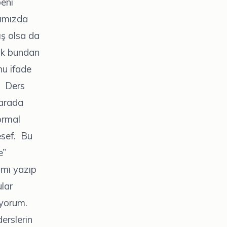
beni
rımızda
ış olsa da
ak bundan
nu ifade
. Ders
u arada
normal
esef. Bu
e”
ımı yazıp
lar
iyorum.
erslerin