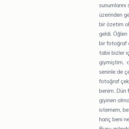
sunumlarını 
üzerinden g
bir özetim o
geldi. Öğlen
bir fotoğraf
tabii bizler
giymiştim, d
seninle de ç
fotoğraf çek
benim. Dün f
giyinen olm
istemem, be
hariç beni n
Bunu aslınd