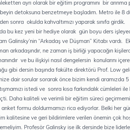
ketten ayrı olarak bir eğitim programını bir arınma
i beyin detoksuna benzetmeye başladım. Metro ile 8 d
en sonra okulda kahvaltımızı yaparak sınıfa girdik.
a bu kez yeni bir hediye olarak gün boyu ders işleye
am Galinsky’nin “Arkadaş ve Düşman” Kitabı vardı. Ek
man arkadaşındır, ne zaman iş birliği yapacağın kişilerd
ındır ve bu ilişkiyi nasıl dengelersin konularını içeren
ğu gibi dersin başında fakülte direktörü Prof. Low gel
mize dair sorular sorarak önce bizim kendi aramızda 5
ışmamızı istedi ve sonra kısa farkındalık cümleleri il
ti. Daha kaliteli ve verimli bir eğitim süreci geçirmemi
 anket formu doldurmamızı rica ediyorlar. Belki her g
m kalitesine ve geri bildirimlere verilen önemin çok 
lemeliyim. Profesör Galinsky ise ilk dersinde bize lider