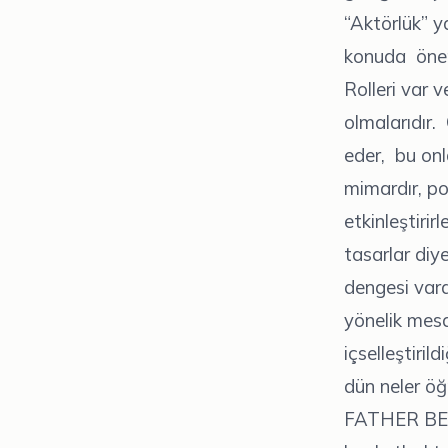
“Aktörlük” y
konuda öneml
Rolleri var 
olmalarıdır. 
eder, bu onla
mimardır, pol
etkinleştirir
tasarlar diy
dengesi vard
yönelik mesaj
içselleştiri
dün neler öğr
FATHER BELI