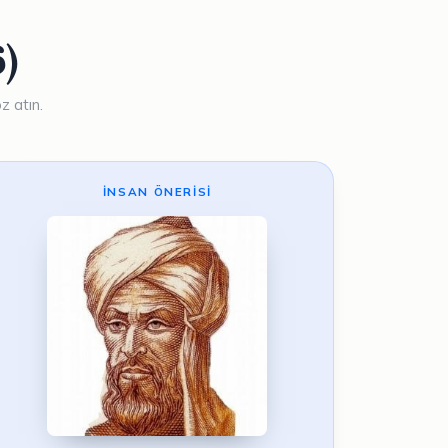
)
z atın.
İNSAN ÖNERISI