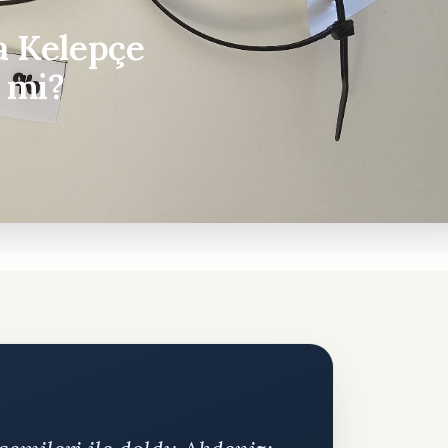
a Kelepçe
r mi?