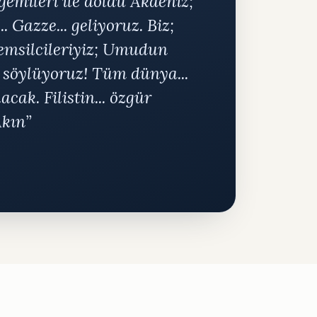
emileri ile doldu Akdeniz;
.. Gazze... geliyoruz. Biz;
temsilcileriyiz; Umudun
ı söylüyoruz! Tüm dünya...
lacak. Filistin... özgür
Akın”