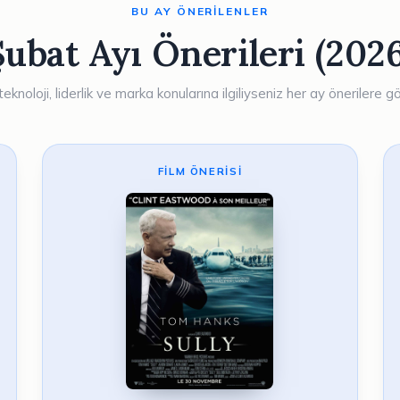
BU AY ÖNERILENLER
Şubat Ayı Önerileri (2026
 teknoloji, liderlik ve marka konularına ilgiliyseniz her ay önerilere gö
FILM ÖNERISI