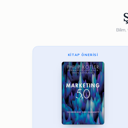
Bilim,
KITAP ÖNERISI