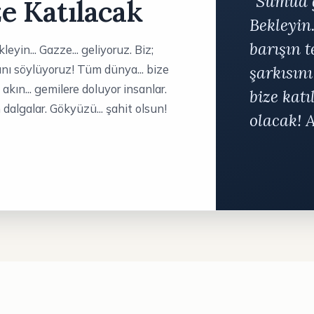
“Sumud g
e Katılacak
Bekleyin.
barışın 
yin... Gazze... geliyoruz. Biz;
sını söylüyoruz! Tüm dünya... bize
şarkısın
n akın... gemilere doluyor insanlar.
bize katı
dalgalar. Gökyüzü... şahit olsun!
olacak! 