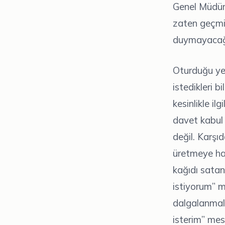
Genel Müdür 
zaten geçmiş
duymayacağı
Oturduğu yer
istedikleri b
kesinlikle il
davet kabul 
değil. Karşı
üretmeye haz
kağıdı satan
istiyorum” m
dalgalanmal
isterim” mesa