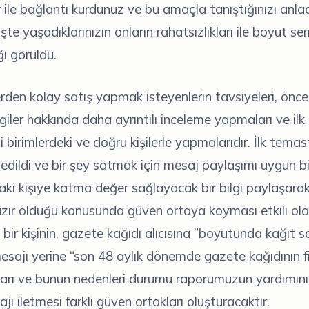
ile bağlantı kurdunuz ve bu amaçla tanıştığınızı anlad
te yaşadıklarınızın onların rahatsızlıkları ile boyut se
 görüldü.
den kolay satış yapmak isteyenlerin tavsiyeleri, önceli
ilgiler hakkında daha ayrıntılı inceleme yapmaları ve ilk
gili birimlerdeki ve doğru kişilerle yapmalarıdır. İlk tema
edildi ve bir şey satmak için mesaj paylaşımı uygun 
daki kişiye katma değer sağlayacak bir bilgi paylaşara
ır olduğu konusunda güven ortaya koyması etkili olab
 bir kişinin, gazete kağıdı alıcısına ”boyutunda kağıt 
esajı yerine “son 48 aylık dönemde gazete kağıdının f
arı ve bunun nedenleri durumu raporumuzun yardımın
jı iletmesi farklı güven ortakları oluşturacaktır.