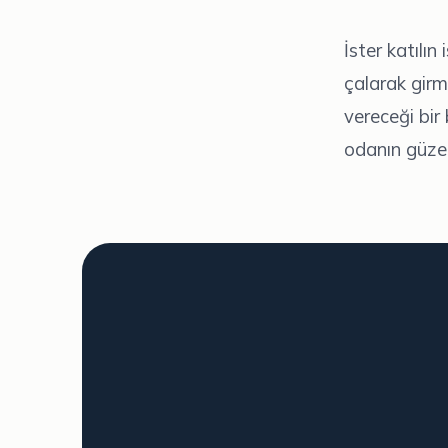
İster katılın
çalarak girme
vereceği bir 
odanın güzel 