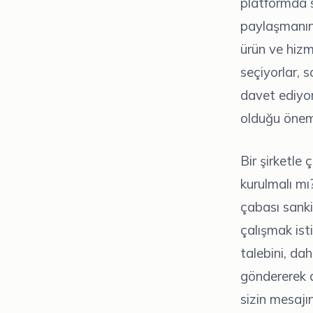
platformda s
paylaşmanın 
ürün ve hizme
seçiyorlar, s
davet ediyor
olduğu önem
Bir şirketle 
kurulmalı mı
çabası sanki
çalışmak ist
talebini, dah
göndererek a
sizin mesajın