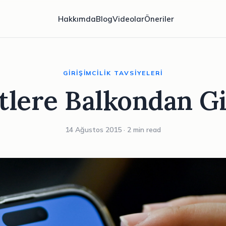
Hakkımda
Blog
Videolar
Öneriler
GIRIŞIMCILIK TAVSIYELERI
etlere Balkondan G
14 Ağustos 2015 · 2 min read