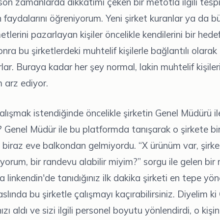
on zamanlarda dikkatimi çeken bir metotla ilgili tespi
faydalarını öğreniyorum. Yeni şirket kuranlar ya da bü
tlerini pazarlayan kişiler öncelikle kendilerini bir hede
onra bu şirketlerdeki muhtelif kişilerle bağlantılı olar
lar. Buraya kadar her şey normal, lakin muhtelif kişiler
 arz ediyor.
çalışmak istendiğinde öncelikle şirketin Genel Müdürü ile
? Genel Müdür ile bu platformda tanışarak o şirkete b
 biraz eve balkondan gelmiyordu. “X ürünüm var, şirket
iyorum, bir randevu alabilir miyim?” sorgu ile gelen bir
a linkendin'de tanıdığınız ilk dakika şirketi en tepe yön
slında bu şirketle çalışmayı kaçırabilirsiniz. Diyelim k
ızı aldı ve sizi ilgili personel boyutu yönlendirdi, o kişini