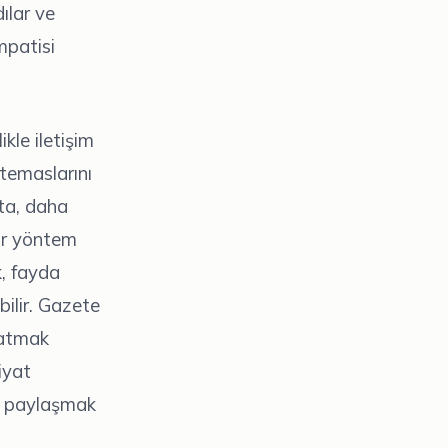
ılar ve
mpatisi
kle iletişim
 temaslarını
sta, daha
bir yöntem
k, fayda
ilir. Gazete
satmak
iyat
ı paylaşmak