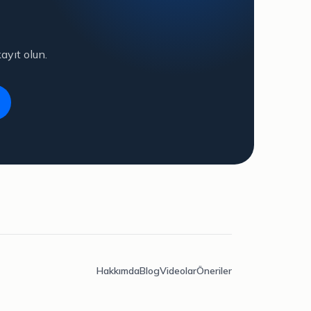
ayıt olun.
Hakkımda
Blog
Videolar
Öneriler