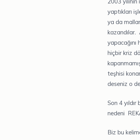
2003 yılının 
yaptıkları i
ya da mallar
kazandılar. 
yapacağını 
hiçbir kriz
kapanmamışt
teşhisi konam
deseniz o de
Son 4 yıldır
nedeni REK
Biz bu kelim