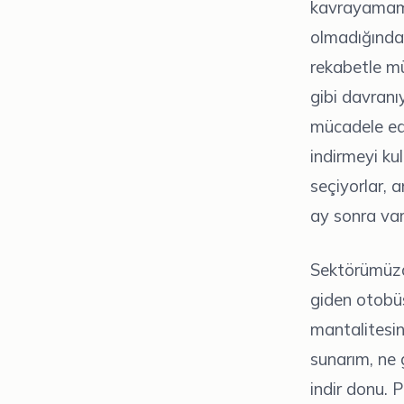
kavrayamamış
olmadığında
rekabetle mü
gibi davranı
mücadele edi
indirmeyi ku
seçiyorlar, a
ay sonra var
Sektörümüzd
giden otobüs
mantalitesini
sunarım, ne 
indir donu. P