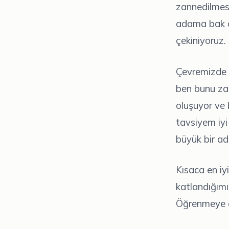
zannedilmes
adama bak o 
çekiniyoruz.
Çevremizde k
ben bunu zat
oluşuyor ve b
tavsiyem iyi
büyük bir ad
Kısaca en iy
katlandığımı
Öğrenmeye d