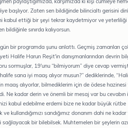
ğmen paylaştığımızda, karşımızda ki kişi cümleye hem
iye başlıyor. Zaten sen bildiğinde bilincialtı gerisini din
ni kabul ettiği bir şeyi tekrar kaydetmiyor ve yeterliliği 
 bildiğinle sınırda kalıyorsun.
ün bir programda şunu anlattı. Geçmiş zamanları ço
yeti Halife Harun Reşit'in danışmanlarından devrin bil
oru sormuşlar, 19'unu “bilmiyorum” diye cevap vermiş
 halife sana iyi maaş alıyor musun?” dediklerinde, “Hal
çin maaş alıyorlar, bilmediklerim için de ödese hazinesi y
di. Ne kadar derin ve önemli bir mesaj var bu cevabın 
mizi kabul edebilme erdemi bize ne kadar büyük rütbe
 ve kullandığımızı sandığımız donanım dahi ne kadar
sağlayacak bir bilebilsek. Muhtemelen bir şeylerin azı