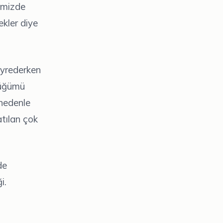
emizde
kler diye
seyrederken
düğümü
 nedenle
atılan çok
de
i.