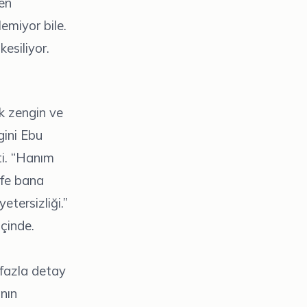
en
lemiyor bile.
kesiliyor.
k zengin ve
gini Ebu
ti. “Hanım
ife bana
etersizliği.”
içinde.
 fazla detay
nın