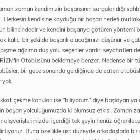
aman zaman kendimizin başarısının sorgulandığı sohb
z. Herkesin kendisine koyduğu bir başarı hedefi mutlaka
n bilincindedir ve kendini başarıya götüren yöntemi bi
ok kalıcı bir şekilde başarılı olacağımızı düşünür ve ça
pişme ağzıma düş yolu seçenler vardır. seyahatleri d
ZM'in Otobüsünü beklemeye benzer. Nedense bir tür
büsler, bir gece sonunda geldiğinde de zaten otobüsl
 yok.
kkat çekme konuları ise “biliyorum” diye başlayan ya 
zin başarı yolculuğumuzda ki olumsuz etkisi. Zaman z
kir alışverişlerimizde, içerdiği tek şeyin henüz öğrenile
irtiyoruz. Buna özellikle üst düzeyde arkadaşlarla bir