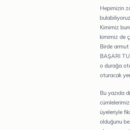
Hepimizin z
bulabiliyoru
Kimimiz bunu
kimimiz de ç
Birde armut 
BAŞARI TURİ
o durağa oto
oturacak yer
Bu yazıda di
cümlelerimi
üyeleriyle fi
olduğunu bel