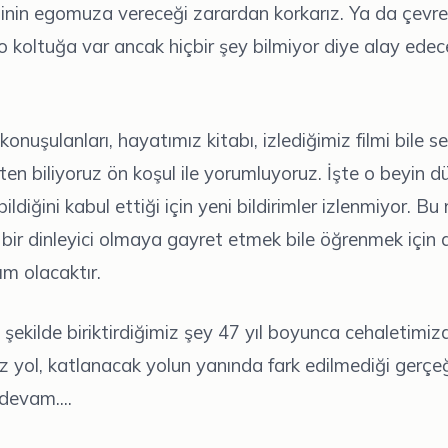
inin egomuza vereceği zarardan korkarız. Ya da çevr
koltuğa var ancak hiçbir şey bilmiyor diye alay edece
onuşulanları, hayatımız kitabı, izlediğimiz filmi bile 
en biliyoruz ön koşul ile yorumluyoruz. İşte o beyin 
ildiğini kabul ettiği için yeni bildirimler izlenmiyor. Bu
 bir dinleyici olmaya gayret etmek bile öğrenmek için 
ım olacaktır.
i şekilde biriktirdiğimiz şey 47 yıl boyunca cehaletimiz
z yol, katlanacak yolun yanında fark edilmediği gerçeğ
evam....