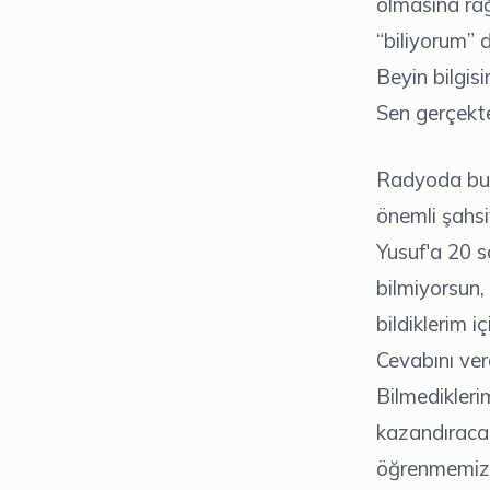
olmasına ra
“biliyorum” d
Beyin bilgisi
Sen gerçekten
Radyoda bug
önemli şahsi
Yusuf'a 20 s
bilmiyorsun,
bildiklerim i
Cevabını ver
Bilmedikleri
kazandıracak
öğrenmemizi 