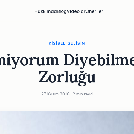
Hakkımda
Blog
Videolar
Öneriler
KIŞISEL GELIŞIM
miyorum Diyebilm
Zorluğu
27 Kasım 2016 · 2 min read