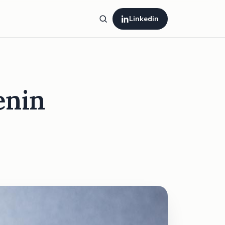
Linkedin
enin