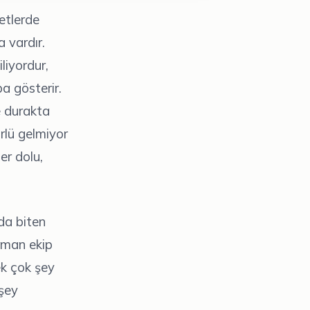
etlerde
 vardır.
liyordur,
ba gösterir.
e durakta
lü gelmiyor
er dolu,
da biten
aman ekip
cek çok şey
 şey